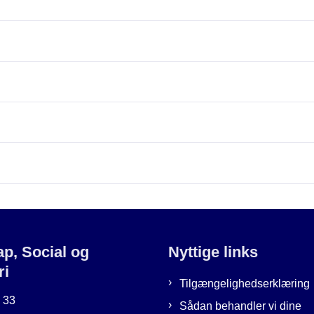
p, Social og
Nyttige links
ri
Tilgængelighedserklæring
3 33
Sådan behandler vi dine