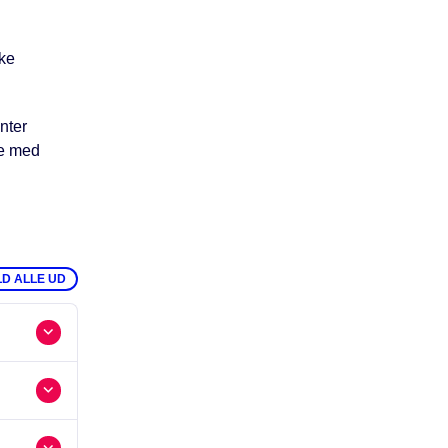
lke
nter
le med
LD ALLE UD