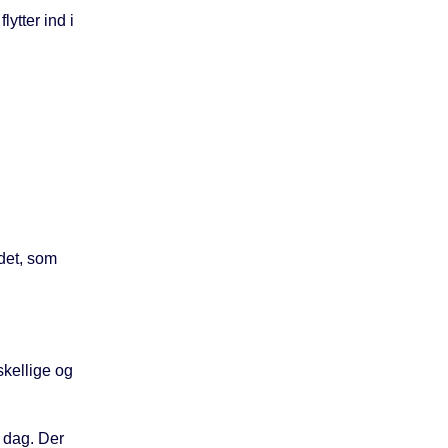
ytter ind i
 det, som
rskellige og
i dag. Der