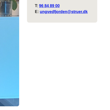
T:
96 84 89 00
E:
ungvedfjorden@struer.dk