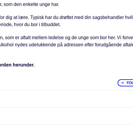
, som den enkelte unge har.
 for dig at lære. Typisk har du drøftet med din sagsbehandler hvi
ode, hvor du bor i tilbuddet.
n, som er aftalt mellem ledelse og de unge som bor her. Vi forve
l. Alkohol nydes udelukkende på adressen efter forudgående afta
orden herunder.
FO