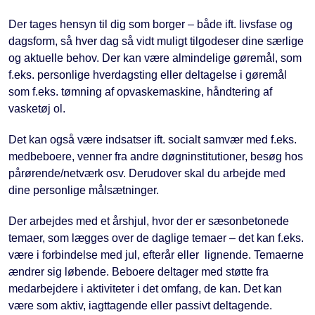
Der tages hensyn til dig som borger – både ift. livsfase og
dagsform, så hver dag så vidt muligt tilgodeser dine særlige
og aktuelle behov. Der kan være almindelige gøremål, som
f.eks. personlige hverdagsting eller deltagelse i gøremål
som f.eks. tømning af opvaskemaskine, håndtering af
vasketøj ol.
Det kan også være indsatser ift. socialt samvær med f.eks.
medbeboere, venner fra andre døgninstitutioner, besøg hos
pårørende/netværk osv. Derudover skal du arbejde med
dine personlige målsætninger.
Der arbejdes med et årshjul, hvor der er sæsonbetonede
temaer, som lægges over de daglige temaer – det kan f.eks.
være i forbindelse med jul, efterår eller lignende. Temaerne
ændrer sig løbende. Beboere deltager med støtte fra
medarbejdere i aktiviteter i det omfang, de kan. Det kan
være som aktiv, iagttagende eller passivt deltagende.