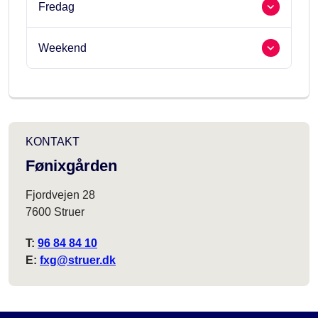
Fredag
Weekend
KONTAKT
Fønixgården
Fjordvejen 28
7600 Struer
T:
96 84 84 10
E:
fxg@struer.dk